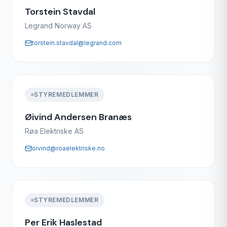
Torstein Stavdal
Legrand Norway AS
torstein.stavdal@legrand.com
STYREMEDLEMMER
Øivind Andersen Branæs
Røa Elektriske AS
oivind@roaelektriske.no
STYREMEDLEMMER
Per Erik Haslestad