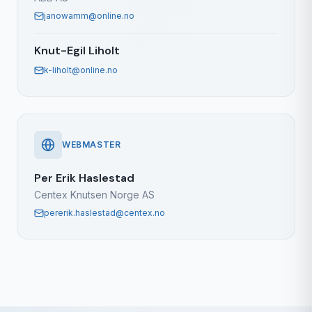
janowamm@online.no
Knut-Egil Liholt
k-liholt@online.no
WEBMASTER
Per Erik Haslestad
Centex Knutsen Norge AS
pererik.haslestad@centex.no