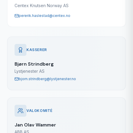
Centex Knutsen Norway AS
pererik.haslestad@centex.no
KASSERER
Bjørn Strindberg
Lystjenester AS
bjorn.strindberg@lystjenester.no
VALGKOMITÉ
Jan Olav Wammer
ABB AS