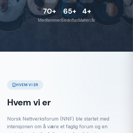
70
+
65
+
4
+
Medlemmer
Bedrifter
Møter/år
HVEM VI ER
Hvem vi er
Norsk Nettverksforum (NNF) ble startet med
intensjonen om å være et faglig forum og en